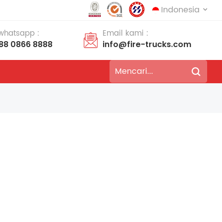
Indonesia
 whatsapp :
Email kami :
188 0866 8888
info@fire-trucks.com
English
français
Deutsch
русский
italiano
español
português
Nederlands
العربية
日本語
한국의
Türkçe
Melayu
ไทย
Tiếng Việt
Indonesia