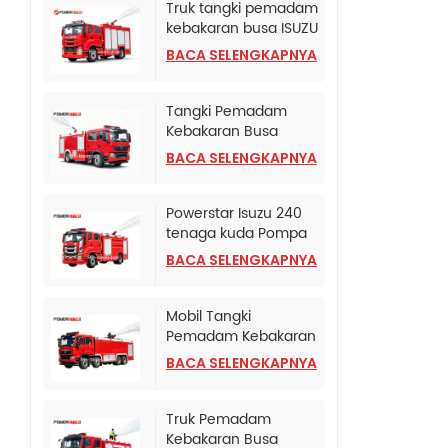
Truk tangki pemadam
kebakaran busa ISUZU
Albania
BACA SELENGKAPNYA
Tangki Pemadam
Kebakaran Busa
Terpasang di Truk
BACA SELENGKAPNYA
SINOTRUK HOWO TX
Powerstar Isuzu 240
tenaga kuda Pompa
Pemadam Kebakaran
BACA SELENGKAPNYA
Darurat
Mobil Tangki
Pemadam Kebakaran
HOWO TX Dengan
BACA SELENGKAPNYA
Pompa Pemadam
Kebakaran CB10/120
Truk Pemadam
Kebakaran Busa