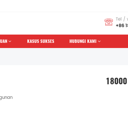
Tel /
+86 
HUAN
KASUS SUKSES
HUBUNGI KAMI
18000
gunan