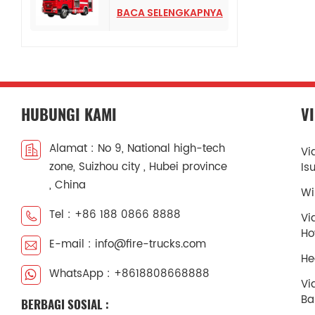
Bertekanan Tinggi
BACA SELENGKAPNYA
HOWO
HUBUNGI KAMI
V
Alamat : No 9, National high-tech
Vi
zone, Suizhou city , Hubei province
Is
, China
Wi
Tel : +86 188 0866 8888
Vi
H
E-mail : info@fire-trucks.com
He
WhatsApp : +8618808668888
Vi
Ba
BERBAGI SOSIAL :