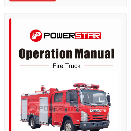
suspensi udara standar dan AC untuk kenyamanan
berkendara. Truk ini dilengkapi dengan mesin diesel
teknologi ISUZU Jepang model 6HK1-TCG60, 221KW /
300HP dan emisi dapat mencapai 7790ml, dipadukan
dengan transmisi manual FAST 9 percepatan, konsumsi
bahan bakar sangat rendah, standar ban depan
385/60R22.5 dan belakang 315/80R22.5, total 6+1 unit.
Perlengkapan bodi atas termasuk tangki air 3000L
berbahan baja karbon dan tangki busa 500L berbahan
baja tahan karat #304, tahan lama untuk masa pakai
panjang. Dipadukan dengan pompa pemadam
kebakaran super kuat khusus CB10/40 dengan laju
aliran efisien 40L/s, serta pompa pemadam ganda di
bagian atas perlengkapan bodi tangki, dengan model
PL8/32 dan laju aliran efisien 32L/s. mesin pemadam
kebakaran penyelamatan ISUZU GIGA 300HPdilengkapi
dengan semua peralatan pemadam kebakaran yang
diperlukan, yang merupakan mesin pemadam
kebakaran ideal untuk pemadaman api dan