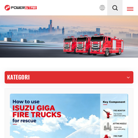
yanan Truk Pemadam Kebakaran Sejak 1990
Indonesia
English
français
Deutsch
русский
italiano
español
KATEGORI
português
Nederlands
العربية
日本語
한국의
Türkçe
Melayu
ไทย
Tiếng Việt
Indonesia