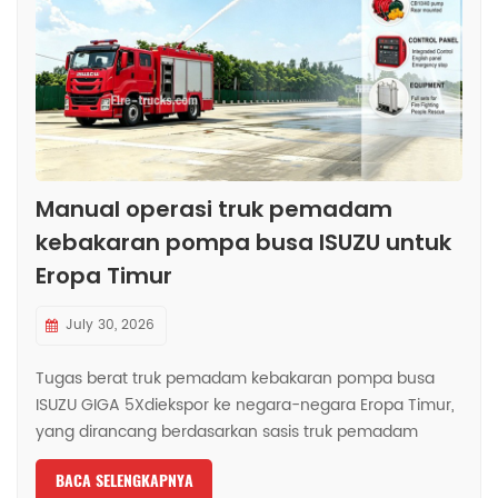
中文
қазақ
Filipino
မြန်မာ
српски
Manual operasi truk pemadam
kebakaran pompa busa ISUZU untuk
Eropa Timur
July 30, 2026
Tugas berat truk pemadam kebakaran pompa busa
ISUZU GIGA 5Xdiekspor ke negara-negara Eropa Timur,
yang dirancang berdasarkan sasis truk pemadam
kebakaran ISUZU GIGA 5X LHD 4x2, menggunakan
BACA SELENGKAPNYA
model kabin baru ISUZU GIGA Jepang yang sama, kursi