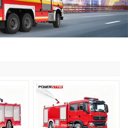
中文
қазақ
Filipino
မြန်မာ
српски