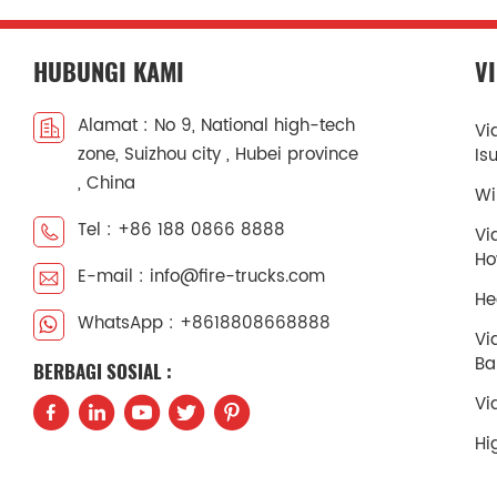
HUBUNGI KAMI
V
Alamat : No 9, National high-tech
Vi
zone, Suizhou city , Hubei province
Is
, China
Wi
Tel : +86 188 0866 8888
Vi
H
E-mail : info@fire-trucks.com
He
WhatsApp : +8618808668888
Vi
Ba
BERBAGI SOSIAL :
Vi
Hi