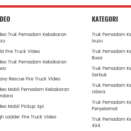
IDEO
KATEGORI
deo Truk Pemadam Kebakaran
Truk Pemadam K
uzu
Isuzu
ld Fire Truck Video
Truk Pemadam K
Busa
deo Truk Pemadam Kebakaran
owo
Truk Pemadam K
Serbuk
avy Rescue Fire Truck Video
Truk Pemadam K
deo Mobil Pemadam Kebakaran
Udara
ndara
Truk Pemadam K
deo Mobil Pickup Api
Penyelamat
gh Ladder Fire Truck Video
Truk Pemadam K
4X4