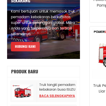
SEKARANG
Pom
Kami bertujuan untuk memasok truk
pemadam kebakaran berkualitas
super untuk pelanggan global. Mitra
Anda yang terpercaya dan terbaik
selamanya.
HUBUNGI KAMI
PRODUK BARU
Truk tangki pemadam
Truk 
kebakaran busa ISUZU
Lia
Albania
BACA SELENGKAPNYA