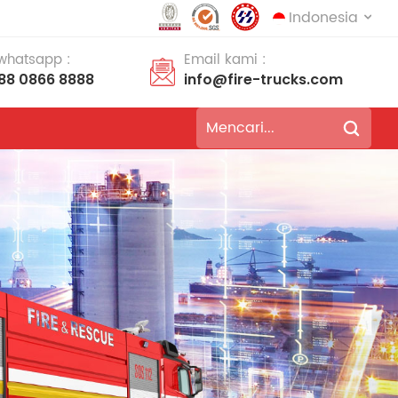
Indonesia
 whatsapp :
Email kami :
188 0866 8888
info@fire-trucks.com
English
français
Deutsch
русский
italiano
español
português
Nederlands
العربية
日本語
한국의
Türkçe
Melayu
ไทย
Tiếng Việt
Indonesia