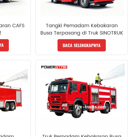
aran CAFS
Tangki Pemadam Kebakaran
2
Busa Terpasang di Truk SINOTRUK
HOWO TX
YA
BACA SELENGKAPNYA
madam
Truk Pemadam Kebakaran Busa