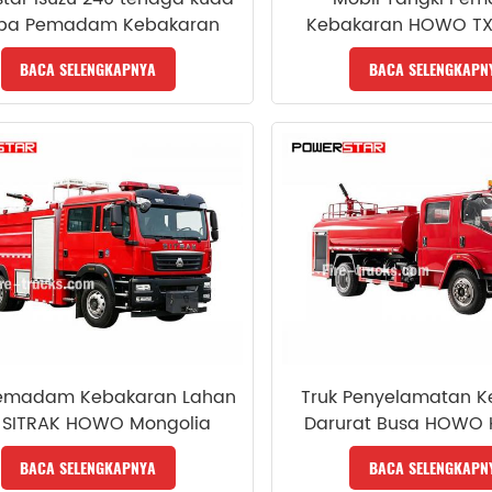
pa Pemadam Kebakaran
Kebakaran HOWO TX
Darurat
Pompa Pemadam Ke
BACA SELENGKAPNYA
BACA SELENGKAPN
CB10/120
Pemadam Kebakaran Lahan
Truk Penyelamatan 
r SITRAK HOWO Mongolia
Darurat Busa HOWO
BACA SELENGKAPNYA
BACA SELENGKAPN