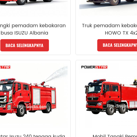
Truk pemadam kebak
tangki pemadam kebakaran
HOWO TX 4x
busa ISUZU Albania
BACA SELENGKAPN
BACA SELENGKAPNYA
tar Isuzu 240 tenaga kuda
Mobil Tangki Pe