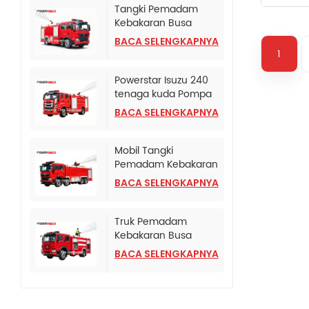
Tangki Pemadam
Kebakaran Busa
Terpasang di Truk
BACA SELENGKAPNYA
SINOTRUK HOWO TX
1
Powerstar Isuzu 240
tenaga kuda Pompa
Pemadam Kebakaran
BACA SELENGKAPNYA
Darurat
Mobil Tangki
Pemadam Kebakaran
HOWO TX Dengan
BACA SELENGKAPNYA
Pompa Pemadam
Kebakaran CB10/120
Truk Pemadam
Kebakaran Busa
Bertekanan Tinggi
BACA SELENGKAPNYA
HOWO