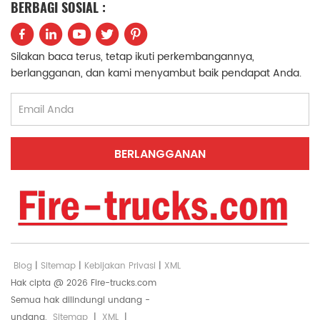
BERBAGI SOSIAL :
中文
қазақ
Silakan baca terus, tetap ikuti perkembangannya,
Filipino
မြန်မာ
berlangganan, dan kami menyambut baik pendapat Anda.
српски
Blog
|
Sitemap
|
Kebijakan Privasi
|
XML
Hak cipta @ 2026 Fire-trucks.com
Semua hak dilindungi undang -
undang.
Sitemap
|
XML
|