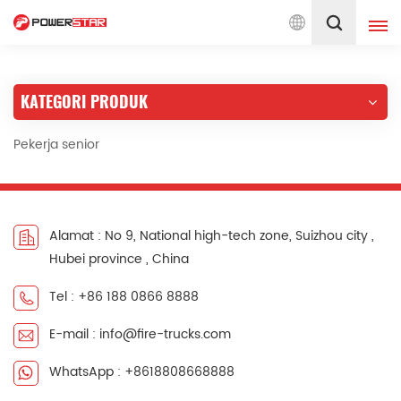
ayanan Truk Pemadam Kebakaran Sejak 1990
Indonesia
KATEGORI PRODUK
English
français
Pekerja senior
Deutsch
русский
italiano
español
português
Nederlands
Alamat : No 9, National high-tech zone, Suizhou city ,
Hubei province , China
العربية
日本語
Tel : +86 188 0866 8888
한국의
Türkçe
E-mail : info@fire-trucks.com
Melayu
ไทย
WhatsApp : +8618808668888
Tiếng Việt
Indonesia