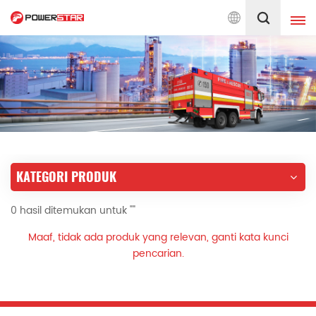
en pada Layanan Truk Pemadam Kebakaran Sejak 1990
Indonesia
English
français
Deutsch
русский
italiano
español
KATEGORI PRODUK
português
Nederlands
0 hasil ditemukan untuk ""
العربية
日本語
Maaf, tidak ada produk yang relevan, ganti kata kunci
한국의
Türkçe
pencarian.
Melayu
ไทย
Tiếng Việt
Indonesia