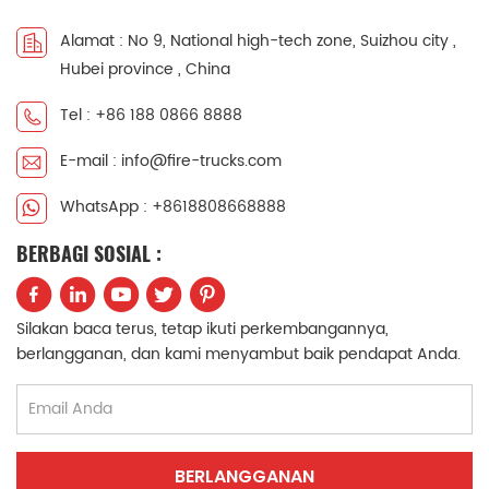
中文
қазақ
Alamat : No 9, National high-tech zone, Suizhou city ,
Hubei province , China
Filipino
မြန်မာ
Tel : +86 188 0866 8888
српски
E-mail : info@fire-trucks.com
WhatsApp : +8618808668888
BERBAGI SOSIAL :
Silakan baca terus, tetap ikuti perkembangannya,
berlangganan, dan kami menyambut baik pendapat Anda.