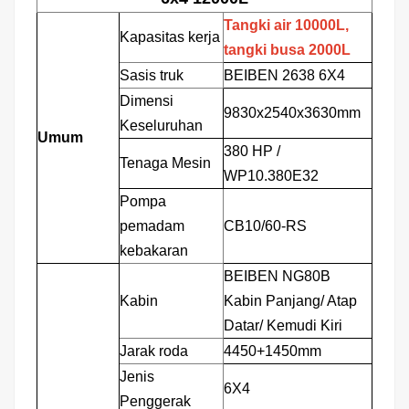
Tangki air 10000L,
Kapasitas kerja
tangki busa 2000L
Sasis truk
BEIBEN 2638 6X4
Dimensi
9830x2540x3630mm
Keseluruhan
Umum
380 HP
/
Tenaga Mesin
WP10.380E32
Pompa
pemadam
CB10/60-RS
kebakaran
BEIBEN NG80B
Kabin
Kabin Panjang/ Atap
Datar/ Kemudi Kiri
Jarak roda
4450+1450mm
Jenis
6X4
Penggerak