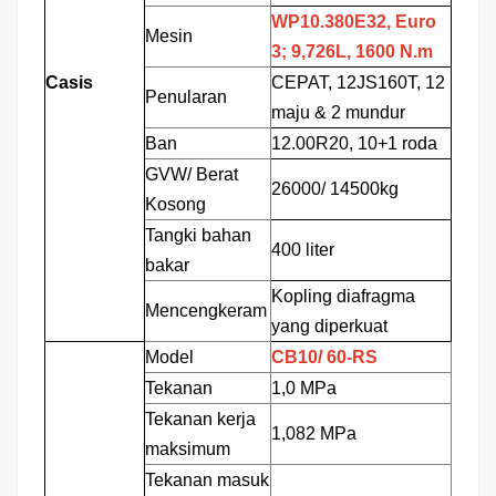
WP10.380E32, Euro
Mesin
3;
9,726L,
1600 N.m
Casis
CEPAT, 12JS160T, 12
Penularan
maju & 2 mundur
Ban
12.00R20, 10+1 roda
GVW/
Berat
26000/
14500kg
Kosong
Tangki bahan
400 liter
bakar
Kopling diafragma
Mencengkeram
yang diperkuat
Model
CB10/
60-RS
Tekanan
1,0 MPa
Tekanan kerja
1,082 MPa
maksimum
Tekanan masuk