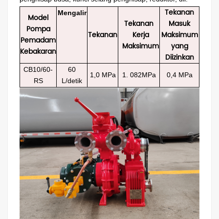
Tekanan
Mengalir
Model
Tekanan
Masuk
Pompa
Tekanan
Kerja
Maksimum
Pemadam
Maksimum
yang
Kebakaran
Diizinkan
CB10/60-
60
1,0 MPa
1.
082MPa
0,4 MPa
RS
L/detik