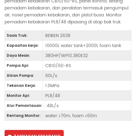
pemadam kebakaran CB10/60-RS, panel kontrol, selang
pemadam kebakaran, dan peralatan termasuk pengumpul
air, nosel pemadam kebakaran, dan pistol busa. Monitor
pemadam kebakaran PL8/48 dipasang di atap bak truk.
BEIBEN 2638
Sasis Truk:
10000L water tank+2000L foam tank
Kapasitas kerja:
380HP/WP10.380E32
Daya Mesin:
CB10/60-RS
Pompa Api:
60L/s
Aliran Pompa:
1.0MPa
Tekanan Kerja:
PL8/48
Monitor Api:
48L/s
Alur Pemantauan:
water ≥70m, foam ≥60m
Rentang Monitor: