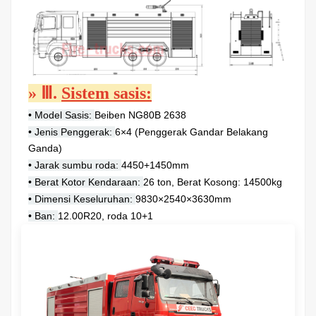
»
Ⅲ.
Sistem sasis:
• Model Sasis:
Beiben NG80B 2638
• Jenis Penggerak:
6×4 (Penggerak Gandar Belakang
Ganda)
• Jarak sumbu roda:
4450+1450mm
• Berat Kotor Kendaraan:
26 ton, Berat Kosong: 14500kg
• Dimensi Keseluruhan:
9830×2540×3630mm
• Ban:
12.00R20, roda 10+1