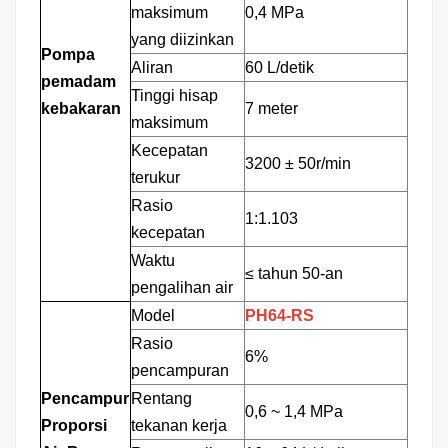
maksimum
0,4 MPa
yang diizinkan
Pompa
Aliran
60 L/detik
pemadam
Tinggi hisap
kebakaran
7 meter
maksimum
Kecepatan
3200
±
50r/min
terukur
Rasio
1:1.103
kecepatan
Waktu
≤
tahun 50-an
pengalihan air
Model
PH64-RS
Rasio
6%
pencampuran
Pencampur
Rentang
0,6
~
1,4 MPa
Proporsi
tekanan kerja