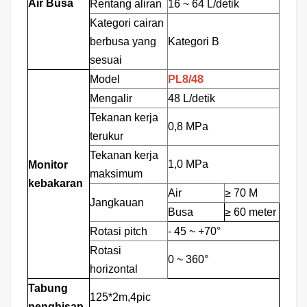
Air Busa
Rentang aliran
16
~
64 L/detik
Kategori cairan
berbusa yang
Kategori B
sesuai
Model
PL8/48
Mengalir
48 L/detik
Tekanan kerja
0,8 MPa
terukur
Tekanan kerja
1,0 MPa
Monitor
maksimum
kebakaran
Air
≥
70
M
Jangkauan
Busa
≥
60 meter
Rotasi pitch
-
45
~
+70°
Rotasi
0
~
360°
horizontal
Tabung
125*2m,4pic
penghisap