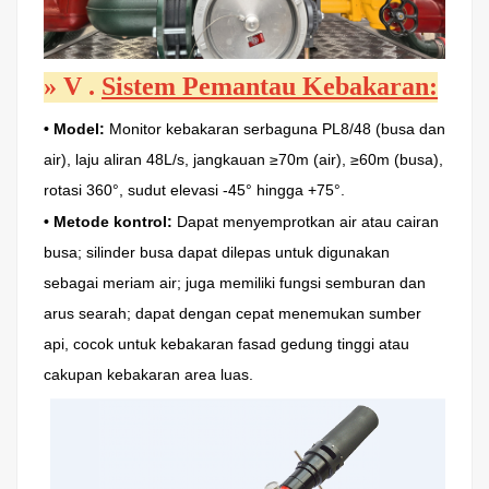
»
V
.
Sistem Pemantau Kebakaran:
• Model:
Monitor kebakaran serbaguna PL8/48 (busa dan
air), laju aliran 48L/s, jangkauan ≥70m (air), ≥60m (busa),
rotasi 360°, sudut elevasi -45° hingga +75°.
• Metode kontrol:
Dapat menyemprotkan air atau cairan
busa; silinder busa dapat dilepas untuk digunakan
sebagai meriam air; juga memiliki fungsi semburan dan
arus searah; dapat dengan cepat menemukan sumber
api, cocok untuk kebakaran fasad gedung tinggi atau
cakupan kebakaran area luas.