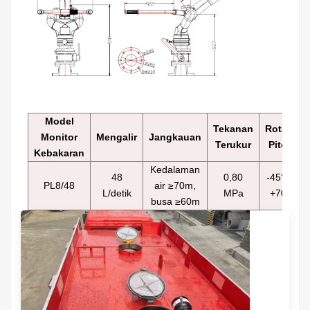
Model
Tekanan
Rotasi
Monitor
Mengalir
Jangkauan
Terukur
Pitch
Kebakaran
Kedalaman
48
0,80
-45°～
PL8/48
air ≥70m,
L/detik
MPa
+70°
busa ≥60m