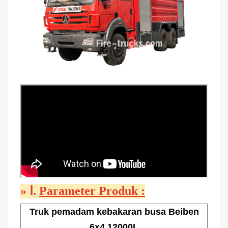
»
Ⅰ.
Parameter Produk
:
Truk pemadam kebakaran busa Beiben
6x4 12000L