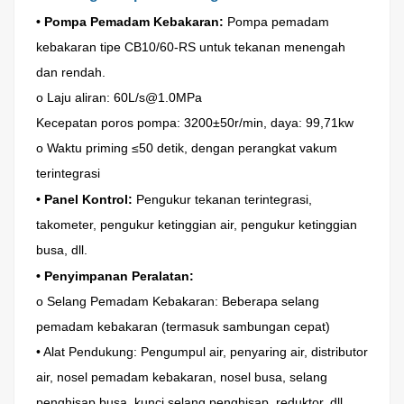
• Pompa Pemadam Kebakaran:
Pompa pemadam
kebakaran tipe CB10/60-RS untuk tekanan menengah
dan rendah.
o Laju aliran: 60L/s@1.0MPa
Kecepatan poros pompa: 3200±50r/min, daya: 99,71kw
o Waktu priming ≤50 detik, dengan perangkat vakum
terintegrasi
• Panel Kontrol:
Pengukur tekanan terintegrasi,
takometer, pengukur ketinggian air, pengukur ketinggian
busa, dll.
• Penyimpanan Peralatan:
o Selang Pemadam Kebakaran: Beberapa selang
pemadam kebakaran (termasuk sambungan cepat)
• Alat Pendukung: Pengumpul air, penyaring air, distributor
air, nosel pemadam kebakaran, nosel busa, selang
penghisap busa, kunci selang penghisap, reduktor, dll.