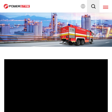
dam Kebakaran Sejak 1990
Indonesia
English
français
Deutsch
русский
italiano
español
português
Nederlands
العربية
日本語
한국의
Türkçe
Melayu
ไทย
Tiếng Việt
Indonesia