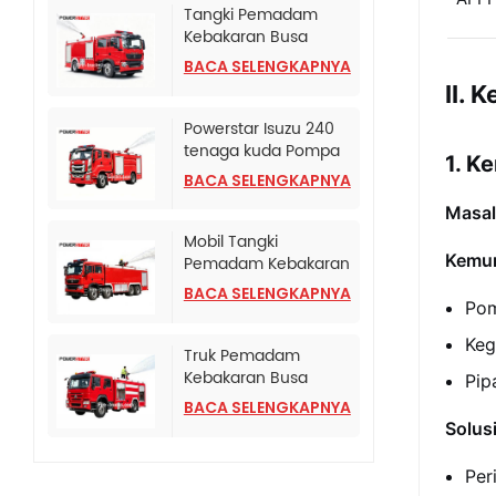
Tangki Pemadam
Kebakaran Busa
Terpasang di Truk
BACA SELENGKAPNYA
SINOTRUK HOWO TX
II. 
Powerstar Isuzu 240
tenaga kuda Pompa
1. K
Pemadam Kebakaran
BACA SELENGKAPNYA
Darurat
Masal
Mobil Tangki
Kemun
Pemadam Kebakaran
HOWO TX Dengan
BACA SELENGKAPNYA
Pompa Pemadam
Pom
Kebakaran CB10/120
Keg
Truk Pemadam
Kebakaran Busa
Pip
Bertekanan Tinggi
BACA SELENGKAPNYA
HOWO
Solusi
Per