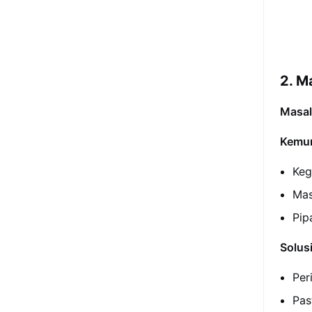
2. M
Masal
Kemun
Keg
Mas
Pip
Solusi
Per
Pas