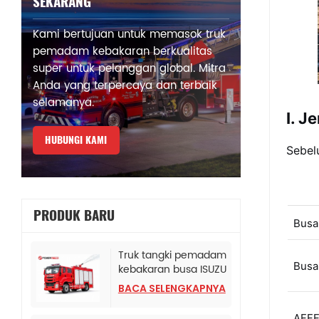
SEKARANG
Kami bertujuan untuk memasok truk
pemadam kebakaran berkualitas
super untuk pelanggan global. Mitra
Anda yang terpercaya dan terbaik
selamanya.
I. 
HUBUNGI KAMI
Sebel
PRODUK BARU
Busa
Truk tangki pemadam
Busa
kebakaran busa ISUZU
Albania
BACA SELENGKAPNYA
AFFF