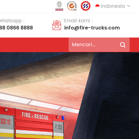
Indonesia
 whatsapp :
Email kami :
188 0866 8888
info@fire-trucks.com
English
français
Deutsch
русский
italiano
español
português
Nederlands
العربية
日本語
한국의
Türkçe
Melayu
ไทย
Tiếng Việt
Indonesia