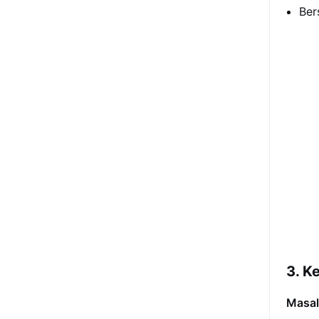
Ber
3. K
Masal