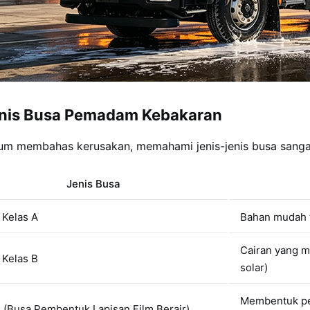
Jenis Busa Pemadam Kebakaran
um membahas kerusakan, memahami jenis-jenis busa sangat
Jenis Busa
 Kelas A
Bahan mudah te
Cairan yang m
 Kelas B
solar)
Membentuk pe
 (Busa Pembentuk Lapisan Film Berair)