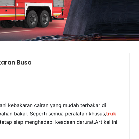
中文
қазақ
Filipino
မြန်မာ
српски
karan Busa
ni kebakaran cairan yang mudah terbakar di
 bahan bakar. Seperti semua peralatan khusus,
truk
tetap siap menghadapi keadaan darurat.
Artikel ini