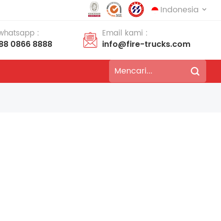
Indonesia
 whatsapp :
Email kami :
188 0866 8888
info@fire-trucks.com
English
français
Deutsch
русский
italiano
español
português
Nederlands
العربية
日本語
한국의
Türkçe
Melayu
ไทย
Tiếng Việt
Indonesia