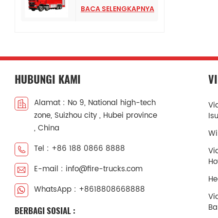
HOWO TX Dengan
BACA SELENGKAPNYA
Pompa Pemadam
Kebakaran CB10/120
HUBUNGI KAMI
V
Alamat : No 9, National high-tech
Vi
zone, Suizhou city , Hubei province
Is
, China
Wi
Tel : +86 188 0866 8888
Vi
H
E-mail : info@fire-trucks.com
He
WhatsApp : +8618808668888
Vi
Ba
BERBAGI SOSIAL :