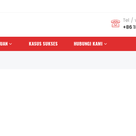
Tel /
+86 
HUAN
KASUS SUKSES
HUBUNGI KAMI