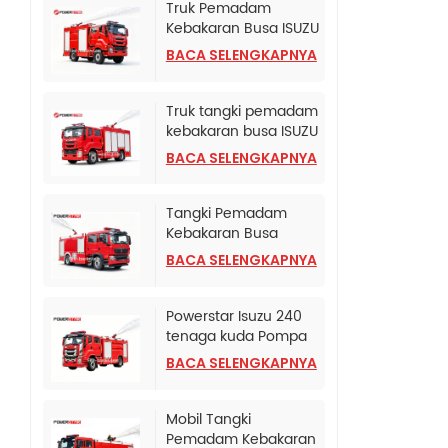
Truk Pemadam
Kebakaran Busa ISUZU
4X4 untuk biro polisi
BACA SELENGKAPNYA
Truk tangki pemadam
kebakaran busa ISUZU
Albania
BACA SELENGKAPNYA
Tangki Pemadam
Kebakaran Busa
Terpasang di Truk
BACA SELENGKAPNYA
SINOTRUK HOWO TX
Powerstar Isuzu 240
tenaga kuda Pompa
Pemadam Kebakaran
BACA SELENGKAPNYA
Darurat
Mobil Tangki
Pemadam Kebakaran