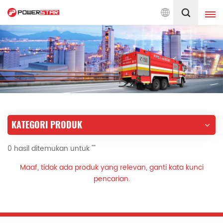
 pada Layanan Truk Pemadam Kebakaran Sejak 1990
Indonesia
English
français
Deutsch
русский
italiano
español
KATEGORI PRODUK
português
Nederlands
0 hasil ditemukan untuk ""
العربية
日本語
Maaf, tidak ada produk yang relevan, ganti kata kunci
한국의
Türkçe
pencarian.
Melayu
ไทย
Tiếng Việt
Indonesia