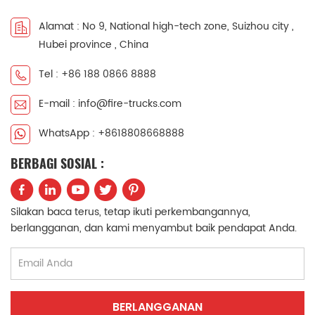
中文
қазақ
Alamat : No 9, National high-tech zone, Suizhou city ,
Hubei province , China
Filipino
မြန်မာ
Tel : +86 188 0866 8888
српски
E-mail : info@fire-trucks.com
WhatsApp : +8618808668888
BERBAGI SOSIAL :
Silakan baca terus, tetap ikuti perkembangannya,
berlangganan, dan kami menyambut baik pendapat Anda.