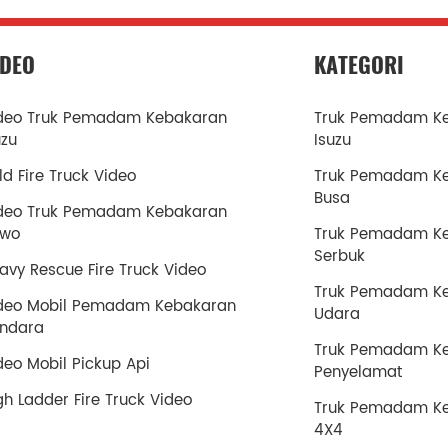
IDEO
KATEGORI
deo Truk Pemadam Kebakaran
Truk Pemadam K
uzu
Isuzu
ld Fire Truck Video
Truk Pemadam K
Busa
deo Truk Pemadam Kebakaran
owo
Truk Pemadam K
Serbuk
avy Rescue Fire Truck Video
Truk Pemadam K
deo Mobil Pemadam Kebakaran
Udara
ndara
Truk Pemadam K
deo Mobil Pickup Api
Penyelamat
gh Ladder Fire Truck Video
Truk Pemadam K
4X4