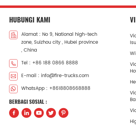
HUBUNGI KAMI
V
Alamat : No 9, National high-tech
Vi
zone, Suizhou city , Hubei province
Is
, China
Wi
Tel : +86 188 0866 8888
Vi
H
E-mail : info@fire-trucks.com
He
WhatsApp : +8618808668888
Vi
Ba
BERBAGI SOSIAL :
Vi
Hi