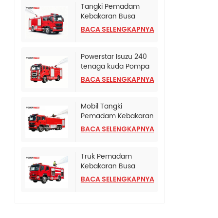
Tangki Pemadam
Kebakaran Busa
Terpasang di Truk
BACA SELENGKAPNYA
SINOTRUK HOWO TX
Powerstar Isuzu 240
tenaga kuda Pompa
Pemadam Kebakaran
BACA SELENGKAPNYA
Darurat
Mobil Tangki
Pemadam Kebakaran
HOWO TX Dengan
BACA SELENGKAPNYA
Pompa Pemadam
Kebakaran CB10/120
Truk Pemadam
Kebakaran Busa
Bertekanan Tinggi
BACA SELENGKAPNYA
HOWO