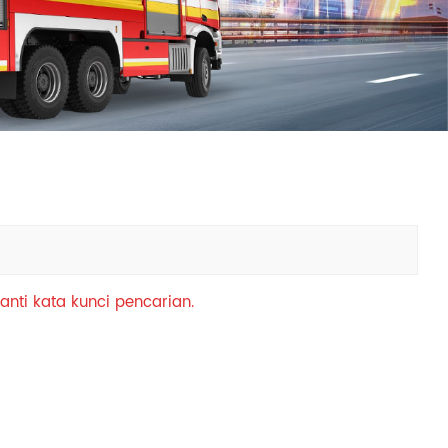
中文
қазақ
Filipino
မြန်မာ
српски
anti kata kunci pencarian.