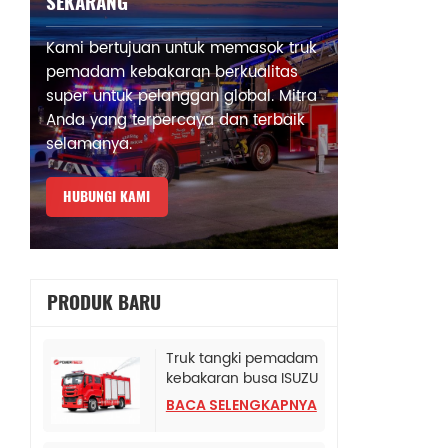
SEKARANG
Kami bertujuan untuk memasok truk
pemadam kebakaran berkualitas
super untuk pelanggan global. Mitra
Anda yang terpercaya dan terbaik
selamanya.
HUBUNGI KAMI
PRODUK BARU
Truk tangki pemadam
kebakaran busa ISUZU
Albania
BACA SELENGKAPNYA