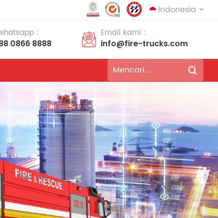
Indonesia
 whatsapp :
Email kami :
188 0866 8888
info@fire-trucks.com
English
français
Deutsch
русский
italiano
español
português
Nederlands
العربية
日本語
한국의
Türkçe
Melayu
ไทย
Tiếng Việt
Indonesia