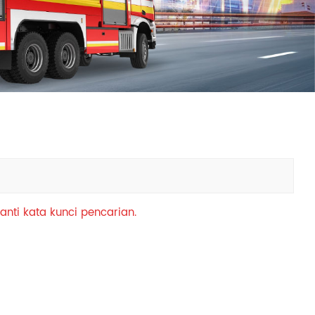
中文
қазақ
Filipino
မြန်မာ
српски
anti kata kunci pencarian.