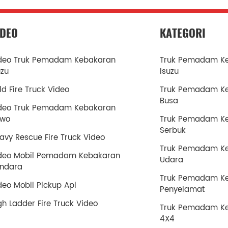
IDEO
KATEGORI
deo Truk Pemadam Kebakaran
Truk Pemadam K
uzu
Isuzu
ld Fire Truck Video
Truk Pemadam K
Busa
deo Truk Pemadam Kebakaran
owo
Truk Pemadam K
Serbuk
avy Rescue Fire Truck Video
Truk Pemadam K
deo Mobil Pemadam Kebakaran
Udara
ndara
Truk Pemadam K
deo Mobil Pickup Api
Penyelamat
gh Ladder Fire Truck Video
Truk Pemadam K
4X4