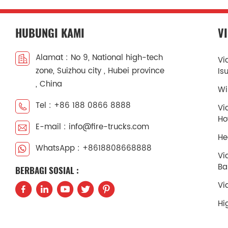
HUBUNGI KAMI
V
Alamat : No 9, National high-tech
Vi
zone, Suizhou city , Hubei province
Is
, China
Wi
Tel : +86 188 0866 8888
Vi
H
E-mail : info@fire-trucks.com
He
WhatsApp : +8618808668888
Vi
Ba
BERBAGI SOSIAL :
Vi
Hi