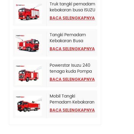
Truk tangki pemadam
kebakaran busa ISUZU
Albania
BACA SELENGKAPNYA
Tangki Pemadam
Kebakaran Busa
Terpasang di Truk
BACA SELENGKAPNYA
SINOTRUK HOWO TX
Powerstar Isuzu 240
tenaga kuda Pompa
Pemadam Kebakaran
BACA SELENGKAPNYA
Darurat
Mobil Tangki
Pemadam Kebakaran
HOWO TX Dengan
BACA SELENGKAPNYA
Pompa Pemadam
Kebakaran CB10/120