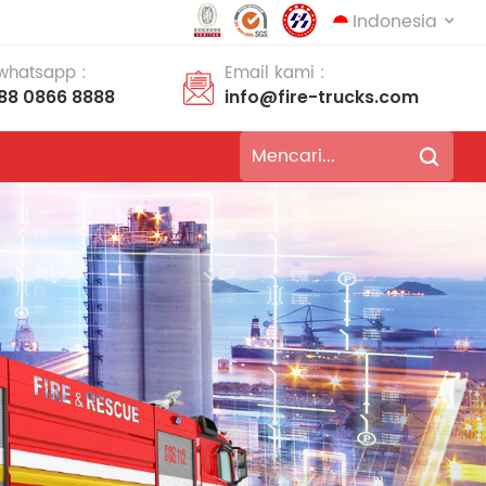
Indonesia
 whatsapp :
Email kami :
188 0866 8888
info@fire-trucks.com
English
français
Deutsch
русский
italiano
español
português
Nederlands
العربية
日本語
한국의
Türkçe
Melayu
ไทย
Tiếng Việt
Indonesia