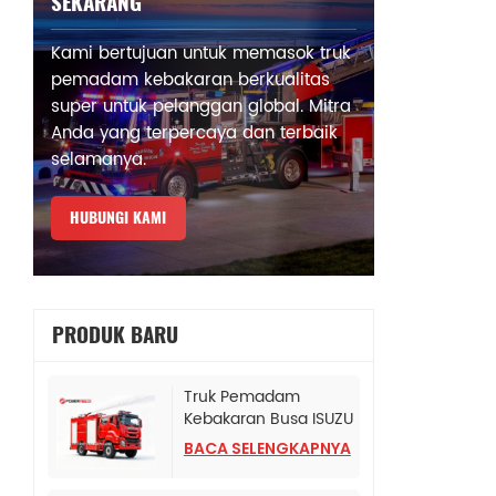
SEKARANG
Kami bertujuan untuk memasok truk
pemadam kebakaran berkualitas
super untuk pelanggan global. Mitra
Anda yang terpercaya dan terbaik
selamanya.
HUBUNGI KAMI
PRODUK BARU
Truk Pemadam
Kebakaran Busa ISUZU
4X4 untuk biro polisi
BACA SELENGKAPNYA