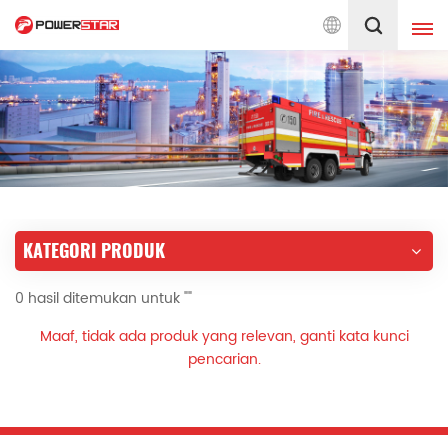
men pada Layanan Truk Pemadam Kebakaran Sejak 1990
Indonesia
English
français
Deutsch
русский
italiano
español
KATEGORI PRODUK
português
Nederlands
0 hasil ditemukan untuk ""
العربية
日本語
Maaf, tidak ada produk yang relevan, ganti kata kunci
한국의
Türkçe
pencarian.
Melayu
ไทย
Tiếng Việt
Indonesia