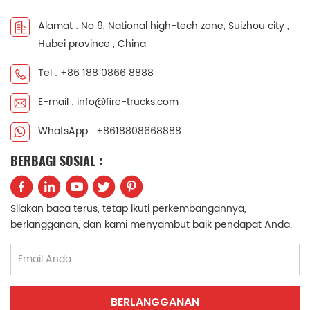
中文
қазақ
Alamat : No 9, National high-tech zone, Suizhou city ,
Hubei province , China
Filipino
မြန်မာ
Tel : +86 188 0866 8888
српски
E-mail : info@fire-trucks.com
WhatsApp : +8618808668888
BERBAGI SOSIAL :
Silakan baca terus, tetap ikuti perkembangannya,
berlangganan, dan kami menyambut baik pendapat Anda.