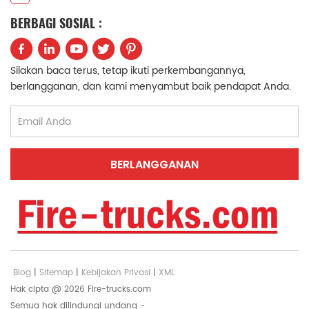
BERBAGI SOSIAL :
中文
қазақ
Filipino
မြန်မာ
Silakan baca terus, tetap ikuti perkembangannya,
српски
berlangganan, dan kami menyambut baik pendapat Anda.
Blog
|
Sitemap
|
Kebijakan Privasi
|
XML
Hak cipta @ 2026 Fire-trucks.com
Semua hak dilindungi undang -