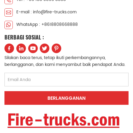
中文
қазақ
E-mail : info@fire-trucks.com
Filipino
မြန်မာ
WhatsApp : +8618808668888
српски
BERBAGI SOSIAL :
Silakan baca terus, tetap ikuti perkembangannya,
berlangganan, dan kami menyambut baik pendapat Anda.