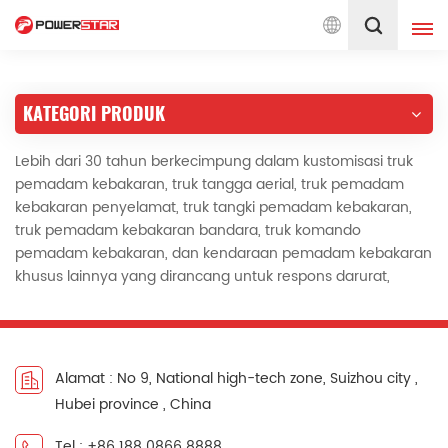
Layanan Truk Pemadam Kebakaran Sejak 1990
Indonesia
KATEGORI PRODUK
English
français
Lebih dari 30 tahun berkecimpung dalam kustomisasi truk
Deutsch
русский
pemadam kebakaran, truk tangga aerial, truk pemadam
kebakaran penyelamat, truk tangki pemadam kebakaran,
italiano
español
truk pemadam kebakaran bandara, truk komando
pemadam kebakaran, dan kendaraan pemadam kebakaran
português
Nederlands
khusus lainnya yang dirancang untuk respons darurat,
العربية
日本語
한국의
Türkçe
Alamat : No 9, National high-tech zone, Suizhou city ,
Melayu
ไทย
Hubei province , China
Tiếng Việt
Indonesia
Tel : +86 188 0866 8888