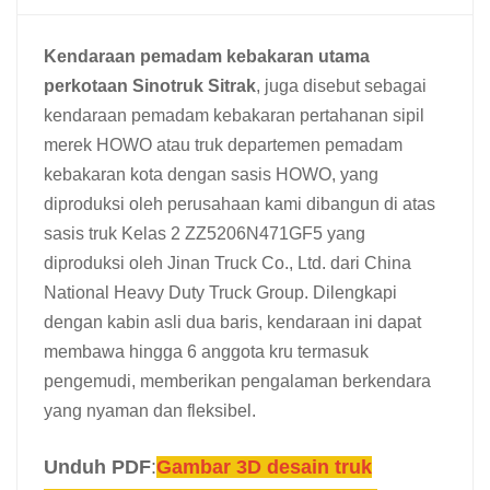
中文
қазақ
Kendaraan pemadam kebakaran utama
Filipino
မြန်မာ
perkotaan Sinotruk Sitrak
, juga disebut sebagai
kendaraan pemadam kebakaran pertahanan sipil
српски
merek HOWO atau truk departemen pemadam
kebakaran kota dengan sasis HOWO, yang
diproduksi oleh perusahaan kami dibangun di atas
sasis truk Kelas 2 ZZ5206N471GF5 yang
diproduksi oleh Jinan Truck Co., Ltd. dari China
National Heavy Duty Truck Group. Dilengkapi
dengan kabin asli dua baris, kendaraan ini dapat
membawa hingga 6 anggota kru termasuk
pengemudi, memberikan pengalaman berkendara
yang nyaman dan fleksibel.
Unduh PDF
:
Gambar 3D desain truk