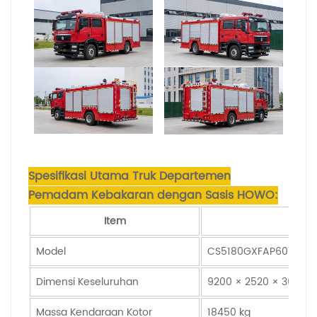
Spesifikasi Utama Truk Departemen
Pemadam Kebakaran dengan Sasis HOWO:
Item
Model
CS5180GXFAP60／S6
Dimensi Keseluruhan
9200 × 2520 × 3600
Massa Kendaraan Kotor
18450 kg