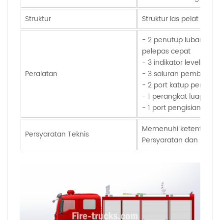
Struktur
Struktur las pelat ba
- 2 penutup lubang in
pelepas cepat
- 3 indikator level cair
Peralatan
- 3 saluran pembuanga
- 2 port katup pernap
- 1 perangkat luapan
- 1 port pengisian busa
Memenuhi ketentuan te
Persyaratan Teknis
Persyaratan dan Meto