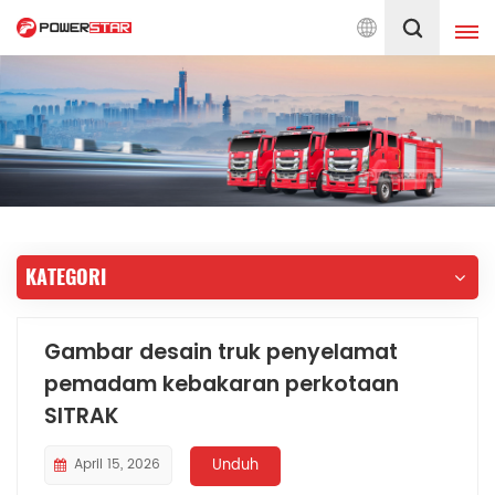
ruk Pemadam Kebakaran Sejak 1990
Indonesia
English
français
Deutsch
русский
italiano
español
KATEGORI
português
Nederlands
العربية
日本語
Gambar desain truk penyelamat
pemadam kebakaran perkotaan
한국의
Türkçe
SITRAK
Melayu
ไทย
April 15, 2026
Unduh
Tiếng Việt
Indonesia