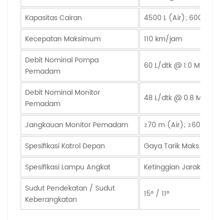
Kapasitas Cairan
4500 L (Air); 600 L (B
Kecepatan Maksimum
110 km/jam
Debit Nominal Pompa
60 L/dtk @ 1.0 MPa
Pemadam
Debit Nominal Monitor
48 L/dtk @ 0.8 MPa
Pemadam
Jangkauan Monitor Pemadam
≥70 m (Air); ≥60 m (B
Spesifikasi Katrol Depan
Gaya Tarik Maks.: 75 kN
Spesifikasi Lampu Angkat
Ketinggian Jarak Beba
Sudut Pendekatan / Sudut
15° / 11°
Keberangkatan