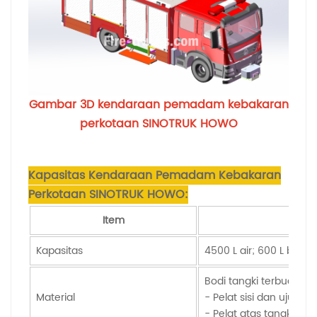
Gambar 3D kendaraan pemadam kebakaran
perkotaan SINOTRUK HOWO
Kapasitas Kendaraan Pemadam Kebakaran
Perkotaan SINOTRUK HOWO:
Item
Kapasitas
4500 L air; 600 L busa 
Bodi tangki terbuat dar
Material
- Pelat sisi dan ujung 
- Pelat atas tangki: pe