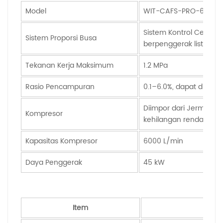
Model
WIT-CAFS-PRO-60/10
Sistem Kontrol Cerdas I
Sistem Proporsi Busa
berpenggerak listrik
Tekanan Kerja Maksimum
1.2 MPa
Rasio Pencampuran
0.1–6.0%, dapat disesu
Diimpor dari Jerman, te
Kompresor
kehilangan rendah
Kapasitas Kompresor
6000 L/min
Daya Penggerak
45 kW
Item