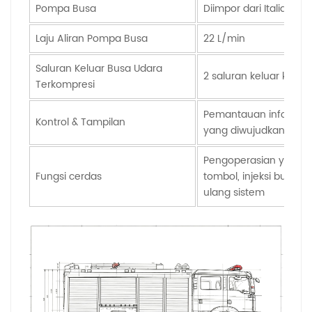
Pompa Busa
Diimpor dari Italia de
Laju Aliran Pompa Busa
22 L/min
Saluran Keluar Busa Udara
2 saluran keluar khus
Terkompresi
Pemantauan informasi
Kontrol & Tampilan
yang diwujudkan melal
Pengoperasian yang s
Fungsi cerdas
tombol, injeksi busa K
ulang sistem