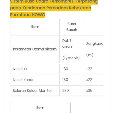
Sistem Busa Udara Terkompresi Terpasang
pada Kendaraan Pemadam Kebakaran
Perkotaan HOWO
Busa
Item
Basah
Debit
R
Jangkauan
aliran
e
Parameter Utama Sistem
(m)
(L/menit)
R
Nosel Kiri
180
≥22
≥
Nosel Kanan
180
≥22
≥
Saluran Keluar Monitor
280
≥35
≥
Item