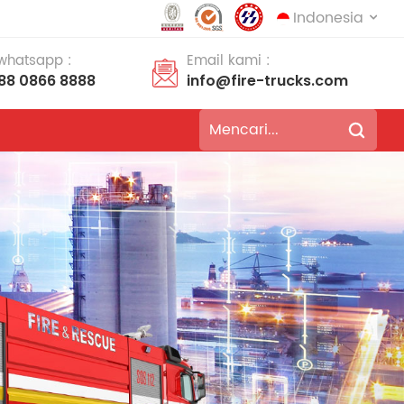
Indonesia
 whatsapp :
Email kami :
188 0866 8888
info@fire-trucks.com
English
français
Deutsch
русский
italiano
español
português
Nederlands
العربية
日本語
한국의
Türkçe
Melayu
ไทย
Tiếng Việt
Indonesia