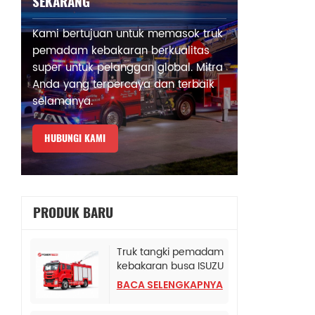
SEKARANG
Kami bertujuan untuk memasok truk
pemadam kebakaran berkualitas
super untuk pelanggan global. Mitra
Anda yang terpercaya dan terbaik
selamanya.
HUBUNGI KAMI
PRODUK BARU
Truk tangki pemadam
kebakaran busa ISUZU
Albania
BACA SELENGKAPNYA