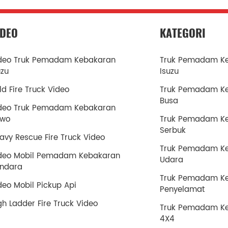
IDEO
KATEGORI
deo Truk Pemadam Kebakaran
Truk Pemadam K
uzu
Isuzu
ld Fire Truck Video
Truk Pemadam K
Busa
deo Truk Pemadam Kebakaran
owo
Truk Pemadam K
Serbuk
avy Rescue Fire Truck Video
Truk Pemadam K
deo Mobil Pemadam Kebakaran
Udara
ndara
Truk Pemadam K
deo Mobil Pickup Api
Penyelamat
gh Ladder Fire Truck Video
Truk Pemadam K
4X4