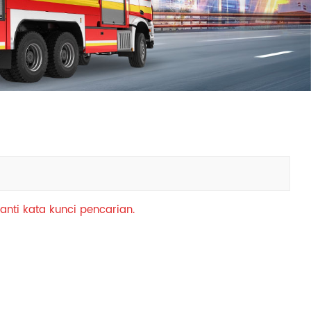
中文
қазақ
Filipino
မြန်မာ
српски
anti kata kunci pencarian.