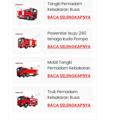
Tangki Pemadam
Kebakaran Busa
Terpasang di Truk
BACA SELENGKAPNYA
SINOTRUK HOWO TX
Powerstar Isuzu 240
tenaga kuda Pompa
Pemadam Kebakaran
BACA SELENGKAPNYA
Darurat
Mobil Tangki
Pemadam Kebakaran
HOWO TX Dengan
BACA SELENGKAPNYA
Pompa Pemadam
Kebakaran CB10/120
Truk Pemadam
Kebakaran Busa
Bertekanan Tinggi
BACA SELENGKAPNYA
HOWO