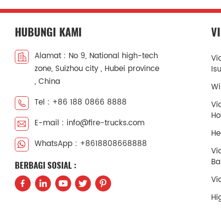
HUBUNGI KAMI
V
Alamat : No 9, National high-tech
Vi
zone, Suizhou city , Hubei province
Is
, China
Wi
Tel : +86 188 0866 8888
Vi
H
E-mail : info@fire-trucks.com
He
WhatsApp : +8618808668888
Vi
Ba
BERBAGI SOSIAL :
Vi
Hi