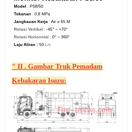
Model
:
PS8/50
Tekanan
:
0,8 MPa
Jangkauan Kerja
:
Air
≥
65
M
Rotasi Vertikal
:
-45° ~ +70°
Rotasi Horizontal
:
0° ~ 360°
Laju Aliran
:
50
L/s
"
II
.
Gambar Truk Pemadam
Kebakaran Isuzu: