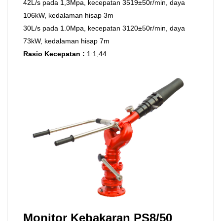
42L/s pada 1,3Mpa, kecepatan 3519±50r/min, daya
106kW, kedalaman hisap 3m
30L/s pada 1.0Mpa, kecepatan 3120±50r/min, daya
73kW, kedalaman hisap 7m
Rasio Kecepatan
:
1:1,44
Monitor Kebakaran PS8/50