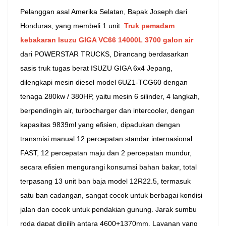
Pelanggan asal Amerika Selatan, Bapak Joseph dari
中文
қазақ
Honduras, yang membeli 1 unit.
Truk pemadam
Filipino
မြန်မာ
kebakaran Isuzu GIGA VC66 14000L 3700 galon air
dari POWERSTAR TRUCKS,
Dirancang berdasarkan
српски
sasis truk tugas berat ISUZU GIGA 6x4 Jepang,
dilengkapi mesin diesel model 6UZ1-TCG60 dengan
tenaga 280kw / 380HP, yaitu mesin 6 silinder, 4 langkah,
berpendingin air, turbocharger dan intercooler, dengan
kapasitas 9839ml yang efisien, dipadukan dengan
transmisi manual 12 percepatan standar internasional
FAST, 12 percepatan maju dan 2 percepatan mundur,
secara efisien mengurangi konsumsi bahan bakar, total
terpasang 13 unit ban baja model 12R22.5, termasuk
satu ban cadangan, sangat cocok untuk berbagai kondisi
jalan dan cocok untuk pendakian gunung. Jarak sumbu
roda dapat dipilih antara 4600+1370mm.
Layanan yang