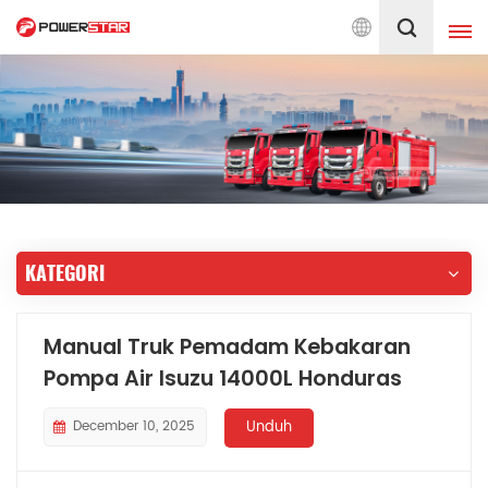
Berkomitmen pada Layanan
Indonesia
English
français
Deutsch
русский
italiano
español
KATEGORI
português
Nederlands
العربية
日本語
Manual Truk Pemadam Kebakaran
Pompa Air Isuzu 14000L Honduras
한국의
Türkçe
Melayu
ไทย
December 10, 2025
Unduh
Tiếng Việt
Indonesia