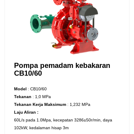
Pompa pemadam kebakaran
CB10/60
Model
:
CB10/60
Tekanan
:
1,0 MPa
Tekanan Kerja Maksimum
:
1,232 MPa
Laju Aliran
:
60L/s pada 1.0Mpa, kecepatan 3286±50r/min, daya
102kW, kedalaman hisap 3m