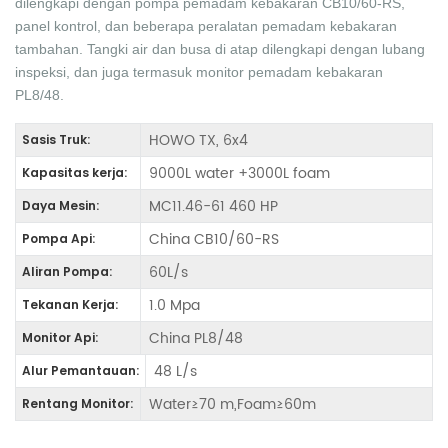
dilengkapi dengan pompa pemadam kebakaran CB10/60-RS,
panel kontrol, dan beberapa peralatan pemadam kebakaran
tambahan. Tangki air dan busa di atap dilengkapi dengan lubang
inspeksi, dan juga termasuk monitor pemadam kebakaran
PL8/48.
HOWO TX, 6x4
Sasis Truk:
9000L water +3000L foam
Kapasitas kerja:
MC11.46-61 460 HP
Daya Mesin:
China CB10/60-RS
Pompa Api:
60L/s
Aliran Pompa:
1.0 Mpa
Tekanan Kerja:
China PL8/48
Monitor Api:
48 L/s
Alur Pemantauan:
Water≥70 m,Foam≥60m
Rentang Monitor: