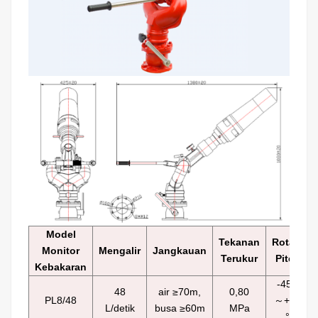
Model
Tekanan
Rotasi
Monitor
Mengalir
Jangkauan
Terukur
Pitch
Kebakaran
-45
°
48
air ≥70m,
0,80
PL8/48
～+70
L/detik
busa ≥60m
MPa
°