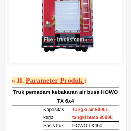
»
II.
Parameter Produk
:
Truk pemadam kebakaran air busa HOWO
TX 6x4
Kapasitas
Tangki air 9000L,
kerja
tangki busa 3000L
Sasis truk
HOWO TX460