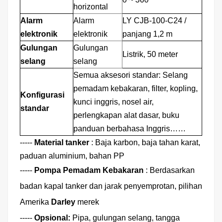
horizontal
Alarm
Alarm
LY CJB-100-C24 /
elektronik
elektronik
panjang 1,2 m
Gulungan
Gulungan
Listrik, 50 meter
selang
selang
Semua aksesori standar: Selang
pemadam kebakaran, filter, kopling,
Konfigurasi
kunci inggris, nosel air,
standar
perlengkapan alat dasar, buku
panduan berbahasa Inggris……
-----
Material tanker
:
Baja karbon, baja tahan karat,
paduan aluminium, bahan PP
-----
Pompa Pemadam Kebakaran
:
Berdasarkan
badan kapal tanker dan jarak penyemprotan, pilihan
Amerika
Darley
merek
-----
Opsional:
Pipa, gulungan selang, tangga