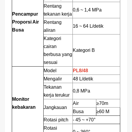
Rentang
0,6
~
1,4 MPa
Pencampur
tekanan kerja
Proporsi Air
Rentang
16
~
64 L/detik
Busa
aliran
Kategori
cairan
Kategori B
berbusa yang
sesuai
Model
PL8/48
Mengalir
48 L/detik
Tekanan
0,8 MPa
kerja terukur
Monitor
Air
≥70m
kebakaran
Jangkauan
Busa
≥60
M
Rotasi pitch
-
45
~
+70°
Rotasi
0
~
360°