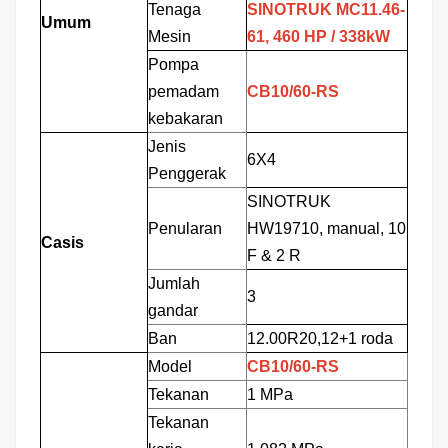
Tenaga
SINOTRUK MC11.46-
Umum
Mesin
61,
460 HP
/
338kW
Pompa
pemadam
CB10/60-RS
kebakaran
Jenis
6X4
Penggerak
SINOTRUK
Penularan
HW19710, manual, 10
Casis
F & 2 R
Jumlah
3
gandar
Ban
12.00R20,12+1 roda
Model
CB10/60-RS
Tekanan
1 MPa
Tekanan