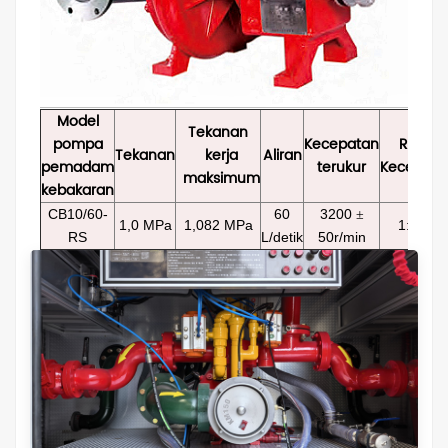
Model
Tekanan
pompa
Kecepatan
Rasio
Tekanan
kerja
Aliran
pemadam
terukur
Kecepata
maksimum
kebakaran
CB10/60-
60
3200
±
1,0 MPa
1,082 MPa
1:1,44
RS
L/detik
50r/min