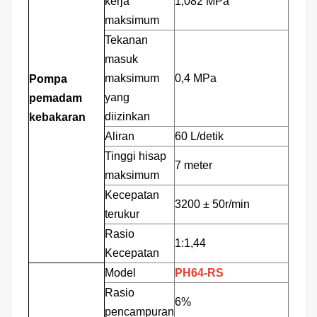
kerja
1,082 MPa
maksimum
Tekanan
masuk
maksimum
0,4 MPa
Pompa
yang
pemadam
diizinkan
kebakaran
Aliran
60 L/detik
Tinggi hisap
7 meter
maksimum
Kecepatan
3200
±
50r/min
terukur
Rasio
1:1,44
Kecepatan
Model
PH64-RS
Rasio
6%
pencampuran