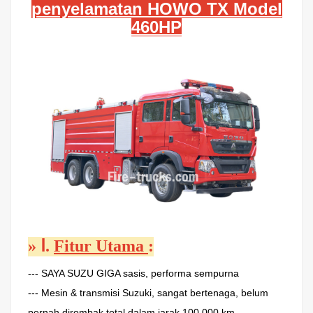
penyelamatan HOWO TX Model
460HP
»
Ⅰ.
Fitur Utama
:
---
SAYA
SUZU
GIGA
sasis, performa sempurna
---
Mesin & transmisi Suzuki, sangat bertenaga, belum
pernah dirombak total dalam jarak 100.000 km.