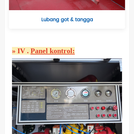
Lubang got & tangga
»
IV
.
Panel kontrol: