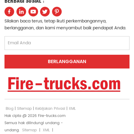
BERBAGI SOSIAL :
jangkauan ≥35 m),
1,0 MPa) dan monitor
serta monitor
PS30 yang dipasang
busa/air PL8/48 (48
di atap (30 L/s,
Silakan baca terus, tetap ikuti perkembangannya,
L/dtk, air ≥70 m, busa
jangkauan air ≥55 m,
berlangganan, dan kami menyambut baik pendapat Anda.
≥60 m). Truk agen
busa ≥42 m)
rangkap tiga ini
menangani
menangani
pemadaman
kebakaran Kelas A, B,
kebakaran.
dan C,
Proportioner busa
menjadikannya
PH32 (rasio
pilihan serbaguna
pencampuran 3%-6%,
untuk perlindungan
rentang aliran 8-32
kebakaran industri,
L/s) secara otomatis
pabrik kimia, dan
mencampurkan
depot minyak.
konsentrat busa
dengan air.
Perlengkapan
Blog
|
Sitemap
|
Kebijakan Privasi
|
XML
standar mencakup
Hak cipta @ 2026 Fire-trucks.com
selang, tabung hisap,
Semua hak dilindungi undang -
sambungan, senjata
undang.
Sitemap
|
XML
|