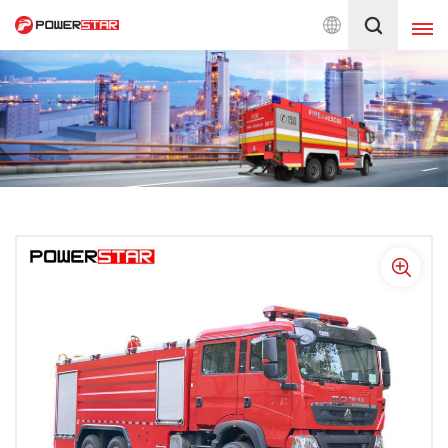
Berkomitmen pada Layanan Truk Pemadam Kebakaran S
Indonesia
English
français
Deutsch
русский
italiano
español
português
Nederlands
العربية
日本語
한국의
Türkçe
Melayu
ไทย
Tiếng Việt
Indonesia