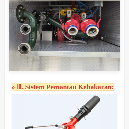
»
Ⅲ.
Sistem Pemantau Kebakaran: