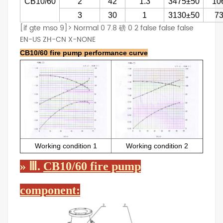
CB10/60
2
42
1.3
3475±50
10
3
30
1
3130±50
7
[if gte mso 9]>
Normal
0
7.8 磅
0
2
false
false
false
EN-US
ZH-CN
X-NONE
CB10/60 fire pump performance curve
Working condition 1
Working condition 2
»
Ⅲ.
CB10/60 fire pump
component: