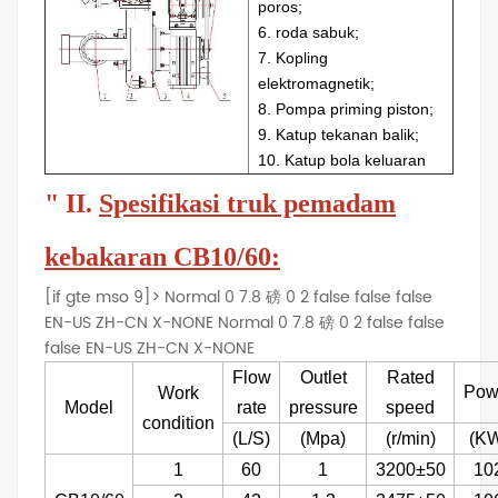
poros;
6. roda sabuk;
7. Kopling
elektromagnetik;
8. Pompa priming piston;
9. Katup tekanan balik;
10. Katup bola keluaran
"
II.
Spesifikasi truk pemadam
kebakaran CB10/60:
[if gte mso 9]>
Normal
0
7.8 磅
0
2
false
false
false
EN-US
ZH-CN
X-NONE
Normal
0
7.8 磅
0
2
false
false
false
EN-US
ZH-CN
X-NONE
Flow
Outlet
Rated
Pow
Work
Model
rate
pressure
speed
condition
(L/S)
(Mpa)
(r/min)
(K
1
60
1
3200±50
10