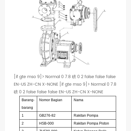
[if gte mso 9]>
Normal
0
7.8 磅
0
2
false
false
false
EN-US
ZH-CN
X-NONE
[if gte mso 9]>
Normal
0
7.8
磅
0
2
false
false
false
EN-US
ZH-CN
X-NONE
Barang-
Nomor Bagian
Nama
barang
1
GB276-82
Rakitan Pompa
2
HSB-000
Rakitan Pompa Piston