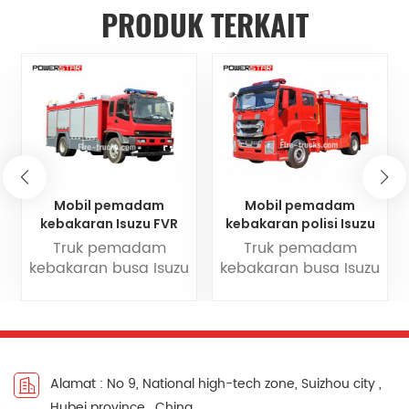
PRODUK TERKAIT
Mobil pemadam
Mobil pemadam
kebakaran Isuzu FVR
kebakaran polisi Isuzu
6HK1 Albania
Guatemala 4500L
Truk pemadam
Truk pemadam
kebakaran busa Isuzu
kebakaran busa Isuzu
GIGA 6X4 10 meter
GIGA 4.5 CBM
kubik didasarkan
menggunakan sasis
pada sasis Isuzu GIGA
truk pemadam
6X4, dengan jarak
kebakaran Isuzu GIGA
sumbu roda
4x2 Kelas II, dengan
Alamat : No 9, National high-tech zone, Suizhou city ,
4600mm+1370mm.
jarak sumbu roda
Hubei province , China