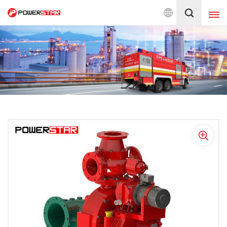
 Pemadam Kebakaran Sejak 1990
Indonesia
English
français
Deutsch
русский
italiano
español
português
Nederlands
العربية
日本語
한국의
Türkçe
Melayu
ไทย
Tiếng Việt
Indonesia