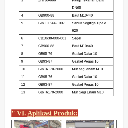
3
ZHF80-000
Katup Tekanan Balik
DN65
4
GB900-88
Baut M10×40
5
GB/T11544-1997
Sabuk Segitiga Tipe A
620
6
CB10/30-000-001
Segel
7
GB900-88
Baut M10×40
8
GB95-76
Gasket Datar 10
9
GB93-87
Gasket Pegas 10
10
GB/T6170-2000
Mur segi enam M10
11
GB95-76
Gasket Datar 10
12
GB93-87
Gasket Pegas 10
13
GB/T6170-2000
Mur Segi Enam M10
"
VI.
Aplikasi Produk: