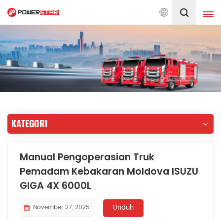
Berkomitmen pada L
Indonesia
English
français
Deutsch
русский
italiano
español
KATEGORI
português
Nederlands
العربية
日本語
Manual Pengoperasian Truk
Pemadam Kebakaran Moldova ISUZU
한국의
Türkçe
GIGA 4X 6000L
Melayu
ไทย
November 27, 2025
Unduh
Tiếng Việt
Indonesia