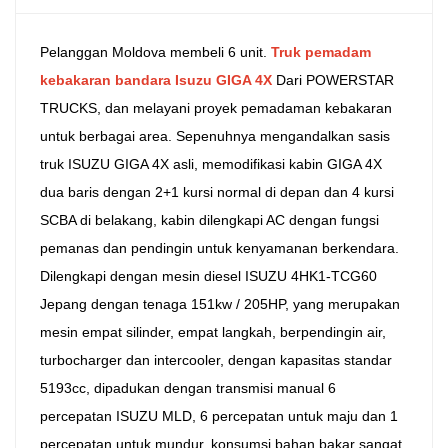
中文
қазақ
Pelanggan Moldova membeli 6 unit.
Truk pemadam
Filipino
မြန်မာ
kebakaran bandara Isuzu GIGA 4X
Dari POWERSTAR
TRUCKS, dan melayani proyek pemadaman kebakaran
српски
untuk berbagai area. Sepenuhnya mengandalkan sasis
truk ISUZU GIGA 4X asli, memodifikasi kabin GIGA 4X
dua baris dengan 2+1 kursi normal di depan dan 4 kursi
SCBA di belakang, kabin dilengkapi AC dengan fungsi
pemanas dan pendingin untuk kenyamanan berkendara.
Dilengkapi dengan mesin diesel ISUZU 4HK1-TCG60
Jepang dengan tenaga 151kw / 205HP, yang merupakan
mesin empat silinder, empat langkah, berpendingin air,
turbocharger dan intercooler, dengan kapasitas standar
5193cc, dipadukan dengan transmisi manual 6
percepatan ISUZU MLD, 6 percepatan untuk maju dan 1
percepatan untuk mundur, konsumsi bahan bakar sangat