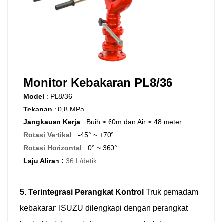
Monitor Kebakaran PL8/36
Model
:
PL8/36
Tekanan
:
0,8 MPa
Jangkauan Kerja
:
Buih ≥ 60m dan Air
≥
48 meter
Rotasi Vertikal
:
-45° ~ +70°
Rotasi Horizontal
:
0° ~ 360°
Laju Aliran
:
36 L/detik
5. Terintegrasi
Perangkat Kontrol
Truk pemadam
kebakaran ISUZU dilengkapi dengan perangkat