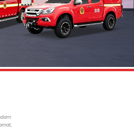
中文
қазақ
Filipino
မြန်မာ
српски
madam
amat,
dara,