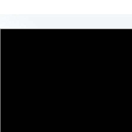
kebakaran bubuk Fungsi
pen
utamanya adalah untuk
tin
menyebarkan bahan kimia kering,
pe
seperti monoamonium fosfat atau
pen
natrium bikarbonat, yang secara
dij
kimiawi menghambat
keb
pembakaran dengan
dik
mengganggu reaksi berantai api.
per
Dilengkapi dengan tangki
ke
penyimpanan serbuk
khu
berkapasitas tinggi dan
men
mekanisme pembuangan
ged
bertekanan, truk pemadam
ter
t
kebakaran serbuk memungkinkan
mem
a
respons cepat terhadap keadaan
uta
darurat industri dan perkotaan.
ata
Desain modular truk pemadam
den
kebakaran serbuk sering kali
ya
mengintegrasikan sistem nosel
pe