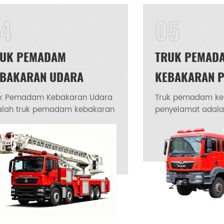
ruk komando pemadam kebakaran, dan kendaraan pemad
4
05
bakaran khusus lainnya yang dirancang untuk respons darur
RUK PEMADAM
TRUK PEMAD
BAKARAN UDARA
KEBAKARAN 
uk Pemadam Kebakaran Udara
Truk pemadam ke
alah truk pemadam kebakaran
penyelamat adal
g dirancang khusus untuk
darurat khusus y
akaran gedung di dataran
untuk berbagai op
ggi dan misi penyelamatan di
pemadaman keba
aran tinggi lainnya. Truk
penyelamatan. St
madam Kebakaran Udara
terdiri dari rangk
ggabungkan fungsi alat
dengan kemampua
madam kebakaran dari mobil
medan, yang men
adam kebakaran tradisional
modular yang dib
gan peralatan kerja
beberapa kompa