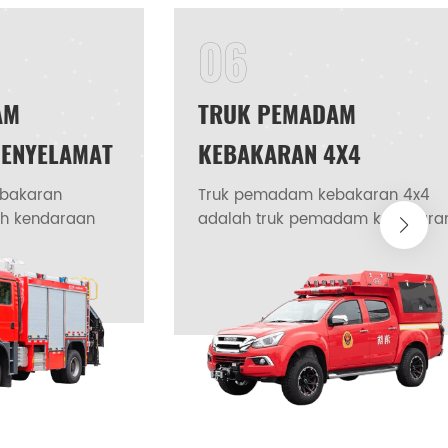
am
06
at,
AM
TRUK PEMADAM
PENYELAMAT
KEBAKARAN 4X4
bakaran
Truk pemadam kebakaran 4x4
ah kendaraan
adalah truk pemadam kebakara
ang dirancang
dengan penggerak empat roda,
erasi
sistem 4WD atau AWD, yang
karan dan
memiliki kemampuan off-road
ruktur utamanya
yang lebih kuat dan kemampuan
a yang diperkuat
melewati medan yang kompleks,
n di segala
serta cocok untuk berbagai
opang bodi
lingkungan seperti kota, daerah
agi menjadi
pedesaan, hutan, dan
rtemen
pegunungan. Truk pemadam