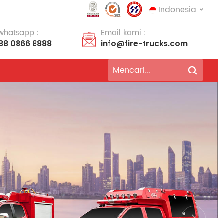
Indonesia
 whatsapp :
Email kami :
188 0866 8888
info@fire-trucks.com
English
français
Deutsch
русский
italiano
español
português
Nederlands
العربية
日本語
한국의
Türkçe
Melayu
ไทย
Tiếng Việt
Indonesia