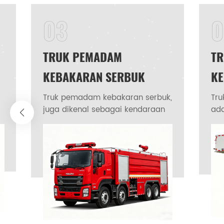
t
03
0
ke
TRUK PEMADAM
T
KEBAKARAN SERBUK
KE
Truk pemadam kebakaran serbuk,
Tr
juga dikenal sebagai kendaraan
ad
pemadam kebakaran kimia
yan
kering, truk pemadam kebakaran
keb
i
serbuk kering. Ini adalah
tin
peralatan khusus yang dirancang
dat
n
untuk memadamkan kebakaran
Pe
yang melibatkan cairan yang
men
mudah terbakar, gas, peralatan
pe
listrik, dan logam yang mudah
pem
terbakar. Truk pemadam
den