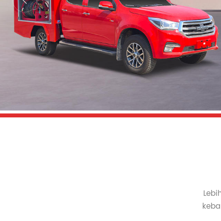
Lebi
keba
truk