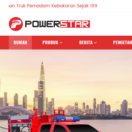
emadam Kebakaran Sejak 1990
RUMAH
PRODUK
BERITA
PENGETA