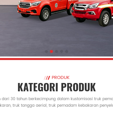
PRODUK
KATEGORI PRODUK
h dari 30 tahun berkecimpung dalam kustomisasi truk pe
karan, truk tangga aerial, truk pemadam kebakaran penyel
 tangki pemadam kebakaran, truk pemadam kebakaran ban